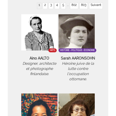
1
2
3
4
5
...
802
803
Suivant
ARTS
HISTOIRE - POLITIQUE - ÉCONOMIE
Aino AALTO
Sarah AARONSOHN
Designer, architecte
Héroïne juive de la
et photographe
lutte contre
finlandaise.
l’occupation
ottomane.