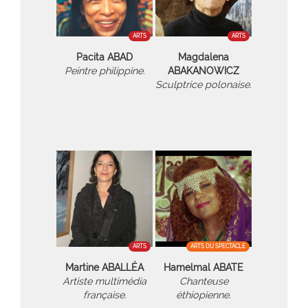
ARTS
ARTS
Pacita ABAD
Magdalena
Peintre philippine.
ABAKANOWICZ
Sculptrice polonaise.
ARTS
ARTS DU SPECTACLE
Martine ABALLÉA
Hamelmal ABATE
Artiste multimédia
Chanteuse
française.
éthiopienne.