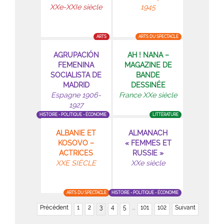
XXe-XXIe siècle
1945
ARTS
ARTS DU SPECTACLE
AGRUPACIÓN
AH ! NANA –
FEMENINA
MAGAZINE DE
SOCIALISTA DE
BANDE
MADRID
DESSINÉE
Espagne 1906-
France XXe siècle
1927
HISTOIRE - POLITIQUE - ÉCONOMIE
LITTÉRATURE
ALBANIE ET
ALMANACH
KOSOVO –
« FEMMES ET
ACTRICES
RUSSIE »
XXE SIÈCLE
XXe siècle
ARTS DU SPECTACLE
HISTOIRE - POLITIQUE - ÉCONOMIE
Précédent
1
2
3
4
5
...
101
102
Suivant