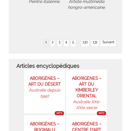
Peintre italienne.
Artiste multimédia
hongro-américaine.
1
2
3
4
5
...
130
131
Suivant
Articles encyclopédiques
ABORIGÈNES –
ABORIGÈNES –
ART DU DÉSERT
ART DU
Australie depuis
KIMBERLEY
1940
ORIENTAL
Australie XXe-
XXIe siècle
ARTS
ARTS
ABORIGÈNES –
ABORIGÈNES –
BOOMALLI
CENTRE D’ART