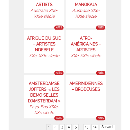
ARTISTS
MANGKAJA
Australie XXe-
Australie XXe-
XXIe siècle
XXIe siècle
ARTS
ARTS
AFRIQUE DU SUD
AFRO-
– ARTISTES
AMÉRICAINES –
NDEBELE
ARTISTES
XXe-XXIe siècle
XXe-XXIe siècle
ARTS
ARTS
AMSTERDAMSE
AMÉRINDIENNES
JOFFERS, « LES
– BRODEUSES
DEMOISELLES
D’AMSTERDAM »
Pays-Bas XIXe-
XXe siècle
ARTS
ARTS
1
2
3
4
5
...
13
14
Suivant