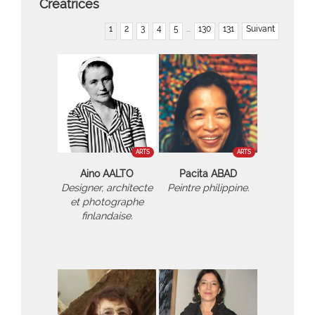
Créatrices
1
2
3
4
5
...
130
131
Suivant
ARTS
ARTS
Aino AALTO
Pacita ABAD
Designer, architecte
Peintre philippine.
et photographe
finlandaise.