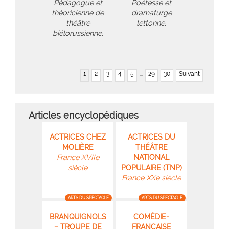
Pédagogue et
Poétesse et
théoricienne de
dramaturge
théâtre
lettonne.
biélorussienne.
1
2
3
4
5
...
29
30
Suivant
Articles encyclopédiques
ACTRICES CHEZ
ACTRICES DU
MOLIÈRE
THÉÂTRE
France XVIIe
NATIONAL
siècle
POPULAIRE (TNP)
France XXe siècle
ARTS DU SPECTACLE
ARTS DU SPECTACLE
BRANQUIGNOLS
COMÉDIE-
– TROUPE DE
FRANÇAISE