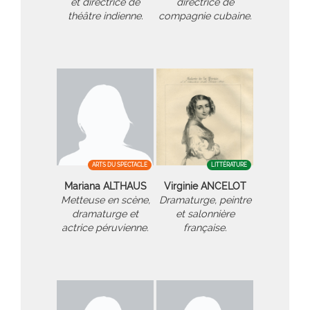
et directrice de
directrice de
théâtre indienne.
compagnie cubaine.
ARTS DU SPECTACLE
LITTÉRATURE
Mariana ALTHAUS
Virginie ANCELOT
Metteuse en scène,
Dramaturge, peintre
dramaturge et
et salonnière
actrice péruvienne.
française.