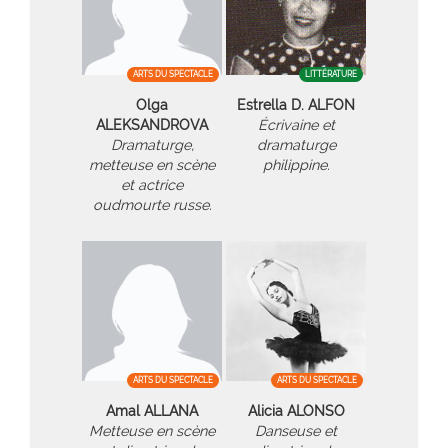
ARTS DU SPECTACLE
LITTÉRATURE
Olga
Estrella D. ALFON
ALEKSANDROVA
Écrivaine et
Dramaturge,
dramaturge
metteuse en scène
philippine.
et actrice
oudmourte russe.
ARTS DU SPECTACLE
ARTS DU SPECTACLE
Amal ALLANA
Alicia ALONSO
Metteuse en scène
Danseuse et