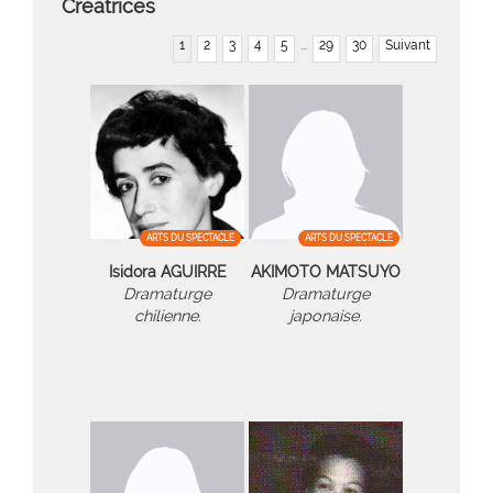
Créatrices
1
2
3
4
5
...
29
30
Suivant
ARTS DU SPECTACLE
ARTS DU SPECTACLE
Isidora AGUIRRE
AKIMOTO MATSUYO
Dramaturge
Dramaturge
chilienne.
japonaise.