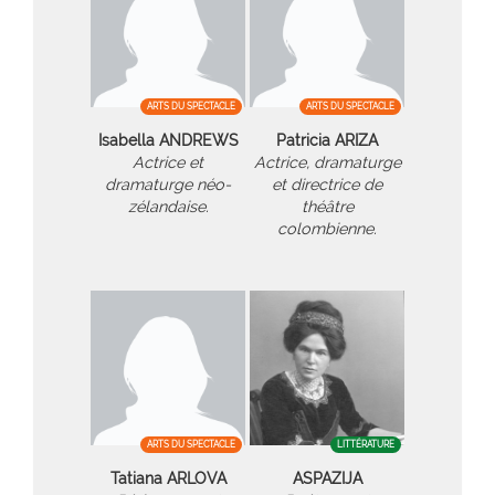
ARTS DU SPECTACLE
ARTS DU SPECTACLE
Isabella ANDREWS
Patricia ARIZA
Actrice et
Actrice, dramaturge
dramaturge néo-
et directrice de
zélandaise.
théâtre
colombienne.
ARTS DU SPECTACLE
LITTÉRATURE
Tatiana ARLOVA
ASPAZIJA