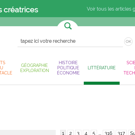
s créatrices
Voir tous les articles 
OK
TS
HISTOIRE
SCI
GÉOGRAPHIE
U
POLITIQUE
LITTÉRATURE
EXPLORATION
TACLE
ÉCONOMIE
TECH
1
2
3
4
5
...
316
317
Su