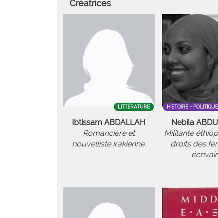
Créatrices
LITTÉRATURE
HISTOIRE - POLITIQU
Ibtissam ABDALLAH
Nebila ABD
Romancière et
Militante éthio
nouvelliste irakienne.
droits des f
écrivai