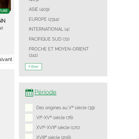
ASIE (409)
TURE
EUROPE (2314)
NN
e.
INTERNATIONAL (4)
PACIFIQUE SUD (72)
PROCHE ET MOYEN-ORIENT
(241)
ivant
Filtrer
Période
e
Des origines au V
siècle (39)
e
e
VI
-XV
siècle (76)
e
e
XVI
-XVII
siècle (170)
e
XVIII
siècle (206)