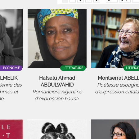
E - ÉCONOMIE
LITTÉRATURE
LITTÉRA
ULMELIK
Hafsatu Ahmad
Montserrat ABEL
pienne des
ABDULWAHID
Poétesse espagno
emmes et
Romancière nigériane
d’expression catala
ne.
d’expression hausa.