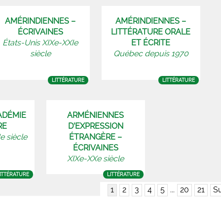
AMÉRINDIENNES –
AMÉRINDIENNES –
ÉCRIVAINES
LITTÉRATURE ORALE
États-Unis XIXe-XXIe
ET ÉCRITE
siècle
Québec depuis 1970
LITTÉRATURE
LITTÉRATURE
ADÉMIE
ARMÉNIENNES
RE
D’EXPRESSION
Ie siècle
ÉTRANGÈRE –
ÉCRIVAINES
XIXe-XXe siècle
ITTÉRATURE
LITTÉRATURE
1
2
3
4
5
...
20
21
Su