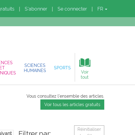
gratuits
S'abonner
Se connecter
FR
|
|
|
ENCES
SCIENCES
ET
SPORTS
HUMAINES
Voir
NIQUES
tout
Vous consultez l'ensemble des articles.
Voir tous les articles gratuits
Réinitialiser
Filtrer par:
ivant