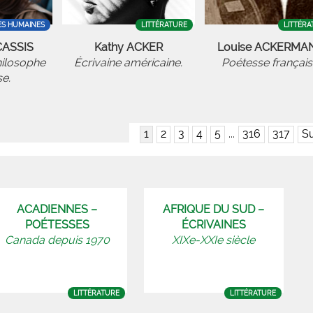
ES HUMAINES
LITTÉRATURE
LITTÉRA
CASSIS
Kathy ACKER
Louise ACKERMA
hilosophe
Écrivaine américaine.
Poétesse français
se.
1
2
3
4
5
...
316
317
Su
ACADIENNES –
AFRIQUE DU SUD –
POÉTESSES
ÉCRIVAINES
Canada depuis 1970
XIXe-XXIe siècle
LITTÉRATURE
LITTÉRATURE