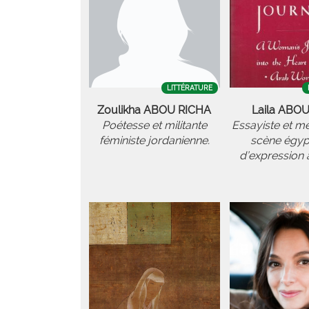
LITTÉRATURE
Zoulikha ABOU RICHA
Laila ABO
Poétesse et militante
Essayiste et m
féministe jordanienne.
scène égyp
d’expression 