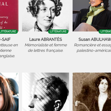
LITTÉRATURE
LITTÉRATURE
LITTÉRA
U-SAIF
Laure ABRANTÈS
Susan ABULHA
etteuse en
Mémorialiste et femme
Romancière et essay
tienne
de lettres française.
palestino-américai
anglaise.