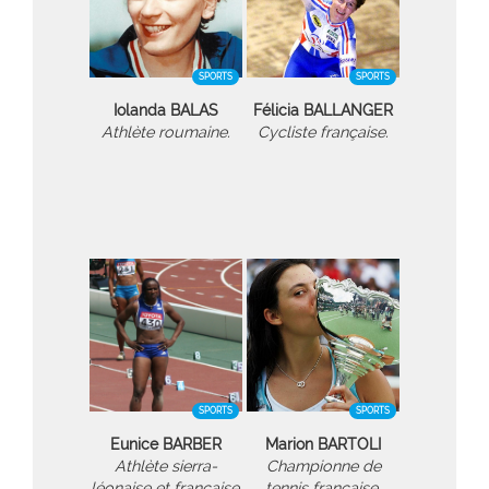
SPORTS
SPORTS
Iolanda BALAS
Félicia BALLANGER
Athlète roumaine.
Cycliste française.
SPORTS
SPORTS
Eunice BARBER
Marion BARTOLI
Athlète sierra-
Championne de
léonaise et française.
tennis française.