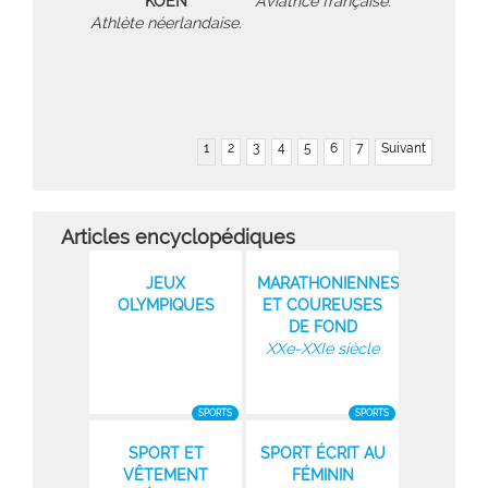
KOEN
Aviatrice française.
Athlète néerlandaise.
1
2
3
4
5
6
7
Suivant
Articles encyclopédiques
JEUX
MARATHONIENNES
OLYMPIQUES
ET COUREUSES
DE FOND
XXe-XXIe siècle
SPORTS
SPORTS
SPORT ET
SPORT ÉCRIT AU
VÊTEMENT
FÉMININ