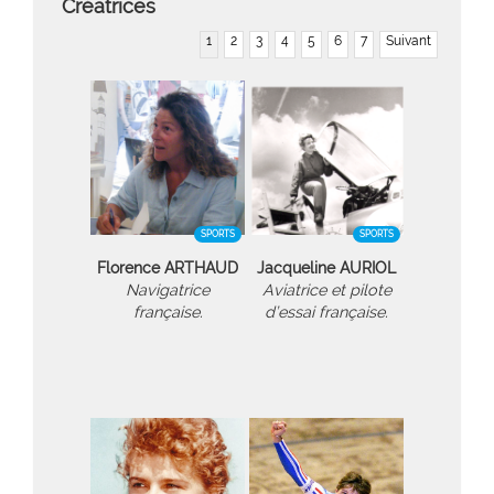
Créatrices
1
2
3
4
5
6
7
Suivant
SPORTS
SPORTS
Florence ARTHAUD
Jacqueline AURIOL
Navigatrice
Aviatrice et pilote
française.
d’essai française.