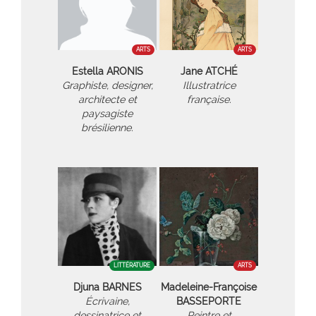
ARTS
ARTS
Estella ARONIS
Jane ATCHÉ
Graphiste, designer,
Illustratrice
architecte et
française.
paysagiste
brésilienne.
LITTÉRATURE
ARTS
Djuna BARNES
Madeleine-Françoise
Écrivaine,
BASSEPORTE
dessinatrice et
Peintre et