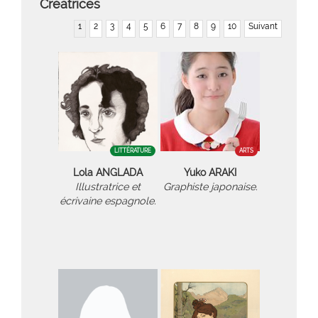
Créatrices
1
2
3
4
5
6
7
8
9
10
Suivant
LITTÉRATURE
ARTS
Lola ANGLADA
Yuko ARAKI
Illustratrice et
Graphiste japonaise.
écrivaine espagnole.