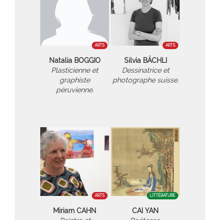
ARTS
ARTS
Natalia BOGGIO
Silvia BÄCHLI
Plasticienne et
Dessinatrice et
graphiste
photographe suisse.
péruvienne.
ARTS
LITTÉRATURE
Miriam CAHN
CAI YAN