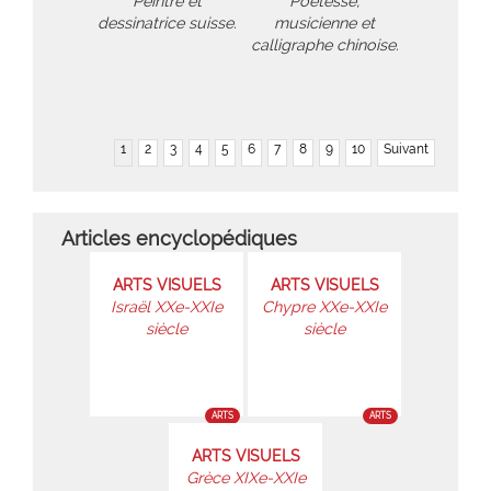
Peintre et
Poétesse,
dessinatrice suisse.
musicienne et
calligraphe chinoise.
1
2
3
4
5
6
7
8
9
10
Suivant
Articles encyclopédiques
ARTS VISUELS
ARTS VISUELS
Israël XXe-XXIe
Chypre XXe-XXIe
siècle
siècle
ARTS
ARTS
ARTS VISUELS
Grèce XIXe-XXIe