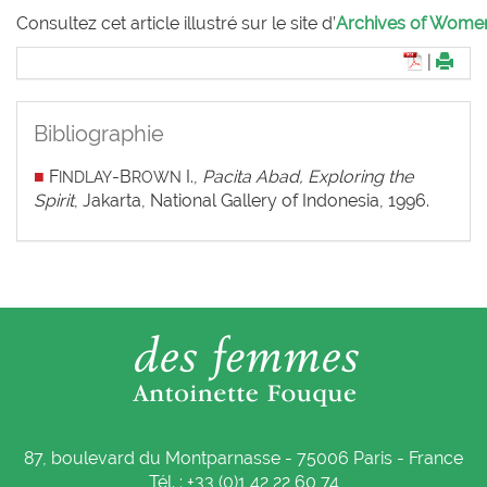
Consultez cet article illustré sur le site d’
Archives of Women 
|
Bibliographie
■
F
-B
I.,
Pacita Abad, Exploring the
INDLAY
ROWN
Spirit
, Jakarta, National Gallery of Indonesia, 1996.
87, boulevard du Montparnasse - 75006 Paris - France
Tél. : +33 (0)1 42 22 60 74