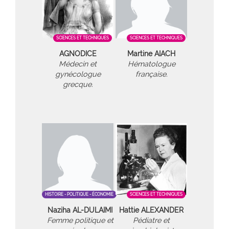
SCIENCES ET TECHNIQUES
SCIENCES ET TECHNIQUES
AGNODICE
Martine AIACH
Médecin et
Hématologue
gynécologue
française.
grecque.
HISTOIRE - POLITIQUE - ÉCONOMIE
SCIENCES ET TECHNIQUES
Naziha AL-DULAIMI
Hattie ALEXANDER
Femme politique et
Pédiatre et