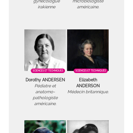
gynécologue
microbiologiste
irakienne
américaine.
SCIENCES ET TECHNIQUES
SCIENCES ET TECHNIQUES
Dorothy ANDERSEN
Elizabeth
Pédiatre et
ANDERSON
anatomo-
Médecin britannique.
pathologiste
américaine.