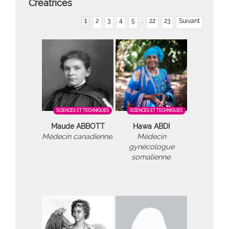
Créatrices
1
2
3
4
5
...
22
23
Suivant
SCIENCES ET TECHNIQUES
SCIENCES ET TECHNIQUES
Maude ABBOTT
Hawa ABDI
Médecin canadienne.
Médecin
gynécologue
somalienne.