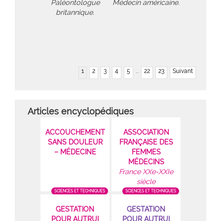
Paléontologue
Médecin américaine.
britannique.
1
2
3
4
5
...
22
23
Suivant
Articles encyclopédiques
ACCOUCHEMENT
ASSOCIATION
SANS DOULEUR
FRANÇAISE DES
– MÉDECINE
FEMMES
MÉDECINS
France XXe-XXIe
siècle
SCIENCES ET TECHNIQUES
SCIENCES ET TECHNIQUES
GESTATION
GESTATION
POUR AUTRUI
POUR AUTRUI