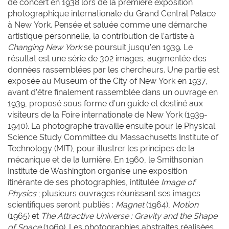
de concert en 1938 lors de la première exposition
photographique internationale du Grand Central Palace
à New York. Pensée et saluée comme une démarche
artistique personnelle, la contribution de l’artiste à
Changing New York
se poursuit jusqu’en 1939. Le
résultat est une série de 302 images, augmentée des
données rassemblées par les chercheurs. Une partie est
exposée au Museum of the City of New York en 1937,
avant d’être finalement rassemblée dans un ouvrage en
1939, proposé sous forme d’un guide et destiné aux
visiteurs de la Foire internationale de New York (1939-
1940). La photographe travaille ensuite pour le Physical
Science Study Committee du Massachusetts Institute of
Technology (MIT), pour illustrer les principes de la
mécanique et de la lumière. En 1960, le Smithsonian
Institute de Washington organise une exposition
itinérante de ses photographies, intitulée
Image of
Physics
; plusieurs ouvrages réunissant ses images
scientifiques seront publiés :
Magnet
(1964),
Motion
(1965) et
The Attractive Universe : Gravity and the Shape
of Space
(1969). Les photographies abstraites réalisées