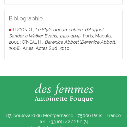
Bibliographie
■
L
O
,
Le Style documentaire, d’August
UGON
.
Sander à Walker Evans, 1920-1945
, Paris, Macula,
2001 ; O’N
H.,
Berenice Abbott
(
Berenice Abbott
,
EAL
2008), Arles, Actes Sud, 2010.
87, boulevard du Montparnasse - 75006 Paris - France
Tél. : +33 (0)1 42 22 60 74