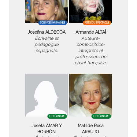
SCIENCES HUMAINES
ARTS DU SPECTACLE
Josefina ALDECOA
Armande ALTAÏ
Écrivaine et
Auteure-
pédagogue
compositrice-
espagnole.
interprète et
professeure de
chant française.
LITTÉRATURE
LITTÉRATURE
Josefa AMAR Y
Matilde Rosa
BORBÓN
ARAÚJO