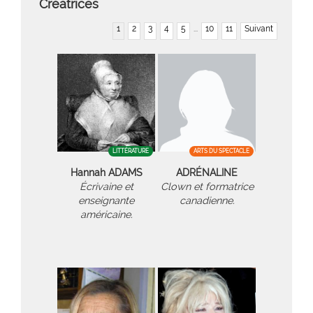
Créatrices
1
2
3
4
5
...
10
11
Suivant
LITTÉRATURE
ARTS DU SPECTACLE
Hannah ADAMS
ADRÉNALINE
Écrivaine et
Clown et formatrice
enseignante
canadienne.
américaine.