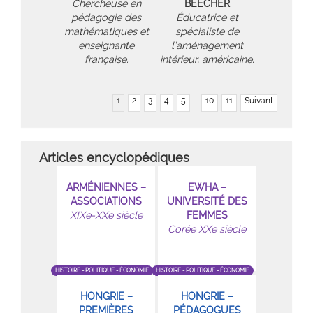
Chercheuse en
BEECHER
pédagogie des
Éducatrice et
mathématiques et
spécialiste de
enseignante
l’aménagement
française.
intérieur, américaine.
1
2
3
4
5
...
10
11
Suivant
Articles encyclopédiques
ARMÉNIENNES –
EWHA –
ASSOCIATIONS
UNIVERSITÉ DES
XIXe-XXe siècle
FEMMES
Corée XXe siècle
HISTOIRE - POLITIQUE - ÉCONOMIE
HISTOIRE - POLITIQUE - ÉCONOMIE
HONGRIE –
HONGRIE –
PREMIÈRES
PÉDAGOGUES