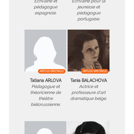
Écrivaine et
Écrivaine pour la
pédagogue
jeunesse et
espagnole.
pédagogue
portugaise.
ARTS DU SPECTACLE
ARTS DU SPECTACLE
Tatiana ARLOVA
Tania BALACHOVA
Pédagogue et
Actrice et
théoricienne de
professeure d’art
théâtre
dramatique belge.
biélorussienne.