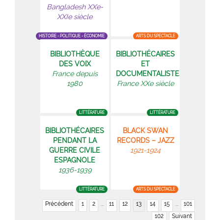
Bangladesh XXe-
XXIe siècle
HISTOIRE - POLITIQUE - ÉCONOMIE
ARTS DU SPECTACLE
BIBLIOTHÈQUE
BIBLIOTHÉCAIRES
DES VOIX
ET
France depuis
DOCUMENTALISTES
1980
France XXe siècle
LITTÉRATURE
LITTÉRATURE
BIBLIOTHÉCAIRES
BLACK SWAN
PENDANT LA
RECORDS – JAZZ
GUERRE CIVILE
1921-1924
ESPAGNOLE
1936-1939
LITTÉRATURE
ARTS DU SPECTACLE
Précédent
1
2
...
11
12
13
14
15
...
101
102
Suivant