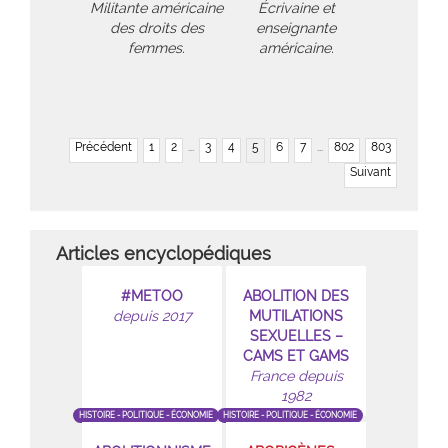
Militante américaine
Écrivaine et
des droits des
enseignante
femmes.
américaine.
Précédent
1
2
...
3
4
5
6
7
...
802
803
Suivant
Articles encyclopédiques
#METOO
ABOLITION DES
depuis 2017
MUTILATIONS
SEXUELLES –
CAMS ET GAMS
France depuis
1982
HISTOIRE - POLITIQUE - ÉCONOMIE
HISTOIRE - POLITIQUE - ÉCONOMIE