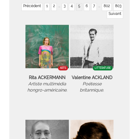
Précédent
1
2
...
3
4
5
6
7
...
802
803
Suivant
ARTS
LITTÉRATURE
Rita ACKERMANN
Valentine ACKLAND
Artiste multimédia
Poétesse
hongro-américaine.
britannique.