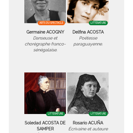
ARTS DU SPECTACLE
LITTÉRATURE
Germaine ACOGNY
Delfina ACOSTA
Danseuse et
Poétesse
chorégraphe franco-
paraguayenne.
sénégalaise.
LITTÉRATURE
LITTÉRATURE
Soledad ACOSTA DE
Rosario ACUÑA
SAMPER
Écrivaine et auteure