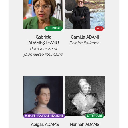
LITTÉRATURE
ARTS
Gabriela
Camilla ADAMI
ADAMEŞTEANU
Peintre italienne.
Romancière et
journaliste roumaine.
HISTOIRE - POLITIQUE - ÉCONOMIE
LITTÉRATURE
Abigail ADAMS
Hannah ADAMS