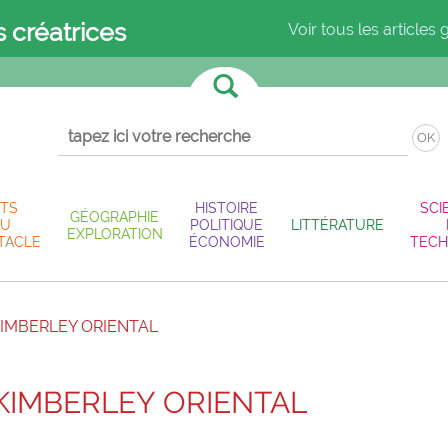
s créatrices
Voir tous les articles 
OK
TS
HISTOIRE
SCI
GÉOGRAPHIE
U
POLITIQUE
LITTÉRATURE
EXPLORATION
TACLE
ÉCONOMIE
TECH
KIMBERLEY ORIENTAL
KIMBERLEY ORIENTAL