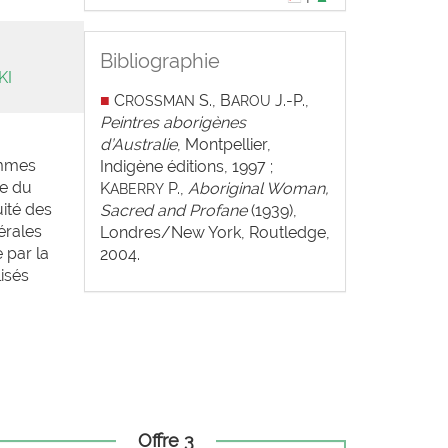
Bibliographie
KI
■
C
S., B
J.-P.,
ROSSMAN
AROU
Peintres aborigènes
d’Australie
, Montpellier,
femmes
Indigène éditions, 1997 ;
ue du
K
P.,
Aboriginal Woman,
ABERRY
uité des
Sacred and Profane
(1939),
érales
Londres/New York, Routledge,
 par la
2004.
isés
Offre 3