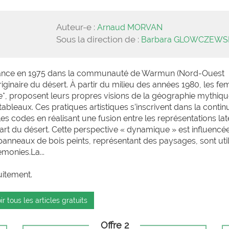
Auteur-e :
Arnaud MORVAN
Sous la direction de :
Barbara GLOWCZEWS
ssance en 1975 dans la communauté de Warmun (Nord-Ouest
é originaire du désert. À partir du milieu des années 1980, les 
e*, proposent leurs propres visions de la géographie mythiq
bleaux. Ces pratiques artistiques s’inscrivent dans la contin
es codes en réalisant une fusion entre les représentations lat
art du désert. Cette perspective « dynamique » est influencée
 panneaux de bois peints, représentant des paysages, sont util
monies.La...
uitement.
ir tous les articles gratuits
Offre 2