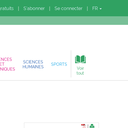
gratuits
S'abonner
Se connecter
FR
|
|
|
ENCES
SCIENCES
ET
SPORTS
HUMAINES
Voir
NIQUES
tout
|