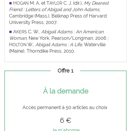
■
H
M. A. et T
C. J. (dir.),
My Dearest
OGAN
AYLOR
Friend : Letters of Abigail and John Adams
,
Cambridge (Mass.), Belknap Press of Harvard
University Press, 2007.
■
A
C. W.,
Abigail Adams : An American
KERS
Woman
, New York, Pearson/Longman, 2006 ;
H
W.,
Abigail Adams : A Life
, Waterville
OLTON
(Maine), Thorndike Press, 2010.
Offre 1
À la demande
Accès permanent à 50 articles au choix
6 €
Je m'abonne