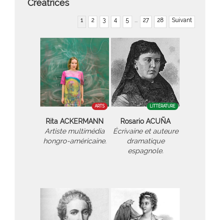
Créatrices
1
2
3
4
5
...
27
28
Suivant
ARTS
LITTÉRATURE
Rita ACKERMANN
Rosario ACUÑA
Artiste multimédia
Écrivaine et auteure
hongro-américaine.
dramatique
espagnole.