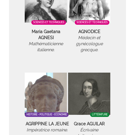
SCIENCES ET TECHNIQUES
SCIENCES ET TECHNIQUES
Maria Gaetana
AGNODICE
AGNESI
Médecin et
Mathématicienne
gynécologue
italienne.
grecque.
HISTOIRE - POLITIQUE - ÉCONOMIE
LITTÉRATURE
AGRIPPINE LA JEUNE
Grace AGUILAR
Impératrice romaine.
Écrivaine