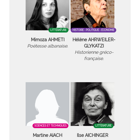
LITTÉRATURE
HISTOIRE - POLITIQUE - ÉCONOMIE
Mimoza AHMETI
Hélène AHRWEILER-
Poétesse albanaise.
GLYKATZI
Historienne gréco-
française.
SCIENCES ET TECHNIQUES
LITTÉRATURE
Martine AIACH
Ilse AICHINGER