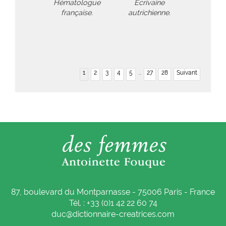
Hématologue
Écrivaine
française.
autrichienne.
1
2
3
4
5
...
27
28
Suivant
87, boulevard du Montparnasse - 75006 Paris - France
Tél. : +33 (0)1 42 22 60 74
duc@dictionnaire-creatrices.com