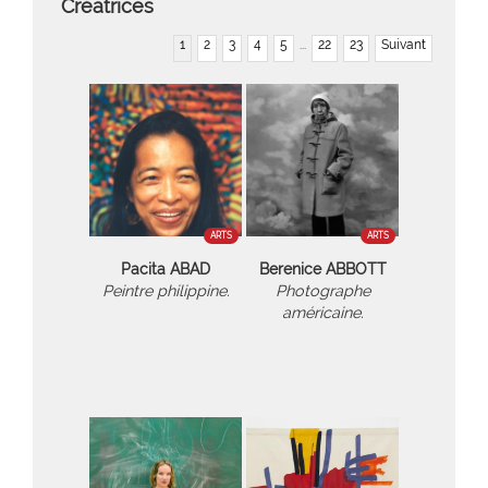
Créatrices
1
2
3
4
5
...
22
23
Suivant
ARTS
ARTS
Pacita ABAD
Berenice ABBOTT
Peintre philippine.
Photographe
américaine.