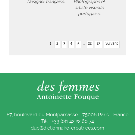
Designer française.
Photographe et
artiste visuelle
portugaise.
1
2
3
4
5
...
22
23
Suivant
87, boulevard du Montparnasse - 75006 Paris - France
Tél. : +33 (0)1 42 22 60 74
duc@dictionnaire-creatrices.com