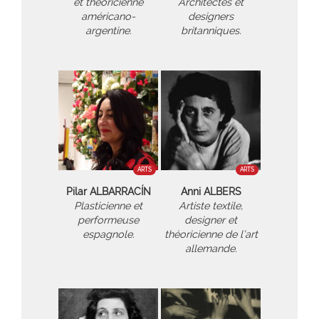
et théoricienne
Architectes et
américano-
designers
argentine.
britanniques.
ARTS
ARTS
Pilar ALBARRACÍN
Anni ALBERS
Plasticienne et
Artiste textile,
performeuse
designer et
espagnole.
théoricienne de l’art
allemande.