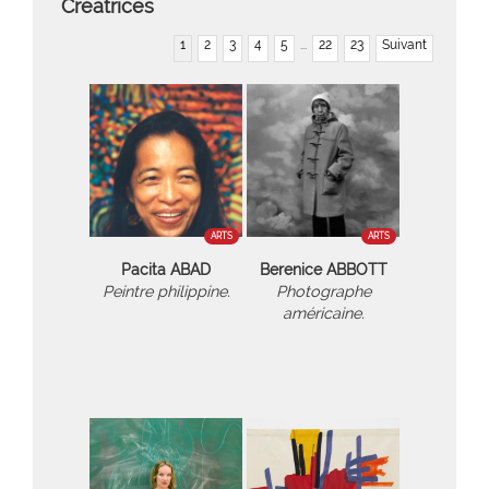
Créatrices
1
2
3
4
5
...
22
23
Suivant
ARTS
ARTS
Pacita ABAD
Berenice ABBOTT
Peintre philippine.
Photographe
américaine.