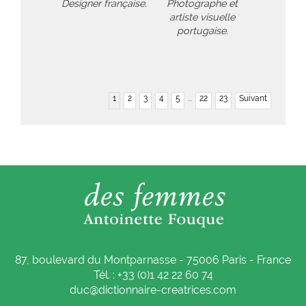
Designer française.
Photographe et
artiste visuelle
portugaise.
1
2
3
4
5
...
22
23
Suivant
87, boulevard du Montparnasse - 75006 Paris - France
Tél. : +33 (0)1 42 22 60 74
duc@dictionnaire-creatrices.com