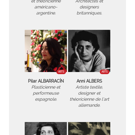
et théoricienne
Architectes et
américano-
designers
argentine.
britanniques.
ARTS
ARTS
Pilar ALBARRACÍN
Anni ALBERS
Plasticienne et
Artiste textile,
performeuse
designer et
espagnole.
théoricienne de l’art
allemande.