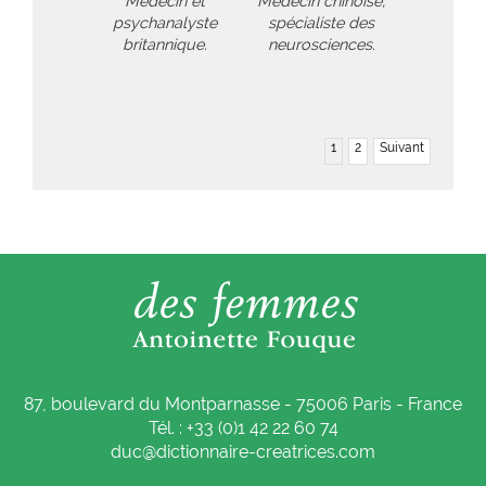
Médecin et
Médecin chinoise,
psychanalyste
spécialiste des
britannique.
neurosciences.
1
2
Suivant
87, boulevard du Montparnasse - 75006 Paris - France
Tél. : +33 (0)1 42 22 60 74
duc@dictionnaire-creatrices.com