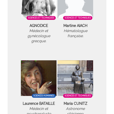
SCIENCES ET TECHNIQUES
SCIENCES ET TECHNIQUES
AGNODICE
Martine AIACH
Médecin et
Hématologue
gynécologue
française.
grecque.
SCIENCES HUMAINES
SCIENCES ET TECHNIQUES
Laurence BATAILLE
Maria CUNITZ
Médecin et
Astronome
psychanalyste
silésienne.