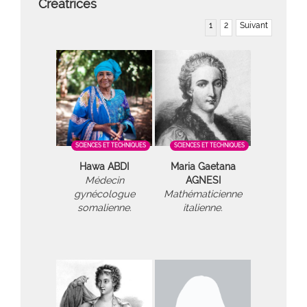
Créatrices
1
2
Suivant
SCIENCES ET TECHNIQUES
SCIENCES ET TECHNIQUES
Hawa ABDI
Maria Gaetana
Médecin
AGNESI
gynécologue
Mathématicienne
somalienne.
italienne.