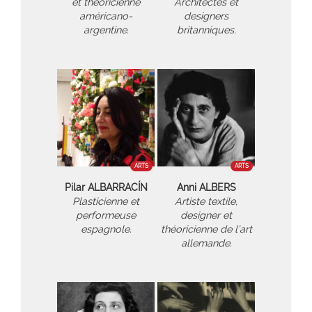
et théoricienne
Architectes et
américano-
designers
argentine.
britanniques.
ARTS
ARTS
Pilar ALBARRACÍN
Anni ALBERS
Plasticienne et
Artiste textile,
performeuse
designer et
espagnole.
théoricienne de l’art
allemande.