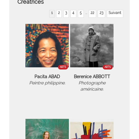
Créatrices
1
2
3
4
5
...
22
23
Suivant
ARTS
ARTS
Pacita ABAD
Berenice ABBOTT
Peintre philippine.
Photographe
américaine.