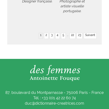
Designer française.
Photographe et
artiste visuelle
portugaise.
1
2
3
4
5
...
22
23
Suivant
87, boulevard du Montparnasse - 75006 Paris - France
Tél. : +33 (0)1 42 22 60 74
duc@dictionnaire-creatrices.com