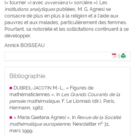
(« tourner ») avec
avversiera
(« sorcière »). Les
Institutions analytiques
publiées, M. G. Agnesi se
consacre de plus en plus à la religion et à l’aide aux
pauvres et aux malades, particulièrement des femmes.
Pourtant, sa notoriété et les sollicitations continuent à se
développer.
Annick BOISSEAU
|
Bibliographie
■
D
J
M.-L.,
« Figures de
UBREIL-
ACOTIN
mathématiciennes », in
Les Grands Courants de la
pensée mathématique,
F. Le Lionnais (dir.), Paris,
Hermann, 1962.
■
« Maria Gaetana Agnesi », in
Revue de la Société
o
mathématique européenne
,
Newsletter n
31,
mars 1999.