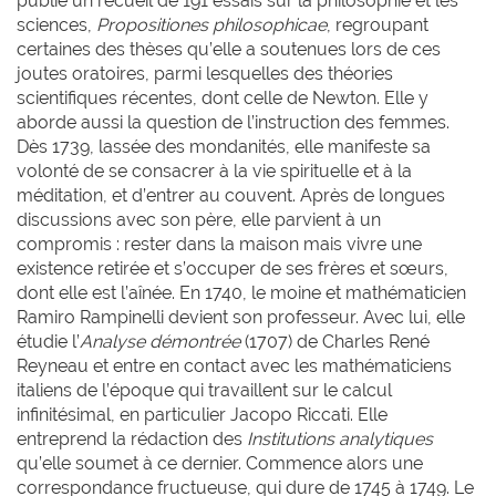
publie un recueil de 191 essais sur la philosophie et les
sciences,
Propositiones philosophicae
, regroupant
certaines des thèses qu’elle a soutenues lors de ces
joutes oratoires, parmi lesquelles des théories
scientifiques récentes, dont celle de Newton. Elle y
aborde aussi la question de l’instruction des femmes.
Dès 1739, lassée des mondanités, elle manifeste sa
volonté de se consacrer à la vie spirituelle et à la
méditation, et d’entrer au couvent. Après de longues
discussions avec son père, elle parvient à un
compromis : rester dans la maison mais vivre une
existence retirée et s’occuper de ses frères et sœurs,
dont elle est l’aînée. En 1740, le moine et mathématicien
Ramiro Rampinelli devient son professeur. Avec lui, elle
étudie l’
Analyse démontrée
(1707)
de Charles René
Reyneau et entre en contact avec les mathématiciens
italiens de l’époque qui travaillent sur le calcul
infinitésimal, en particulier Jacopo Riccati. Elle
entreprend la rédaction des
Institutions analytiques
qu’elle soumet à ce dernier. Commence alors une
correspondance fructueuse, qui dure de 1745 à 1749. Le