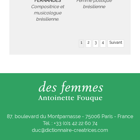
FERNANDES
Femme politique
Compositrice et
brésilienne
musicologue
brésilienne.
1
2
3
4
Suivant
87, boulevard du Montparnasse - 75006 Paris - France
Tél. : +33 (0)1 42 22 60 74
duc@dictionnaire-creatrices.com