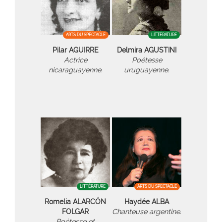
ARTS DU SPECTACLE
LITTÉRATURE
Pilar AGUIRRE
Delmira AGUSTINI
Actrice
Poétesse
nicaraguayenne.
uruguayenne.
LITTÉRATURE
ARTS DU SPECTACLE
Romelia ALARCÓN
Haydée ALBA
FOLGAR
Chanteuse argentine.
Poétesse et