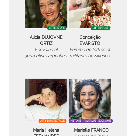
LITTÉRATURE
LITTÉRATURE
Alicia DUJOVNE
Conceição
ORTIZ
EVARISTO
Écrivaine et
Femme de lettres et
journaliste argentine
militante brésilienne.
ARTS DU SPECTACLE
HISTOIRE - POLITIQUE - ÉCONOMIE
Maria Helena
Marielle FRANCO