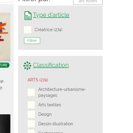
les filtres
Type d'article
Créatrice (274)
Filtrer
Classification
TURE
ARTS (274)
re
.
Architecture-urbanisme-
paysages
Arts textiles
Design
Dessin-illustration