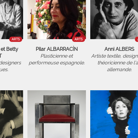
ARTS
ARTS
et Betty
Pilar ALBARRACÍN
Anni ALBERS
T
Plasticienne et
Artiste textile, design
 designers
performeuse espagnole.
théoricienne de l’a
ues.
allemande.