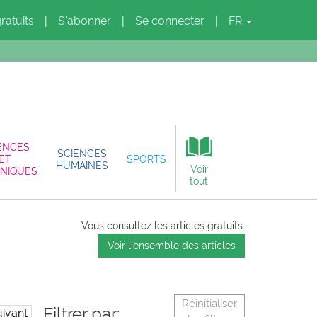
gratuits
S'abonner
Se connecter
FR
|
|
|
ENCES
SCIENCES
ET
SPORTS
HUMAINES
Voir
NIQUES
tout
Vous consultez les articles gratuits.
Voir l'ensemble des articles
Réinitialiser
Filtrer par:
ivant