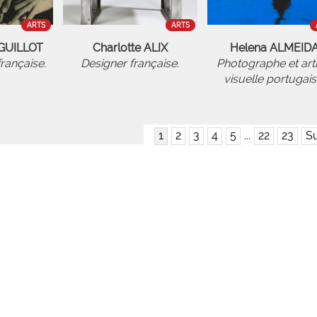
ARTS
ARTS
 GUILLOT
Charlotte ALIX
Helena ALMEID
rançaise.
Designer française.
Photographe et arti
visuelle portugais
1
2
3
4
5
...
22
23
Su