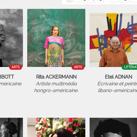
ARTS
ARTS
LITTÉRA
ABBOTT
Rita ACKERMANN
Etel ADNAN
éricaine.
Artiste multimédia
Écrivaine et peint
hongro-américaine.
libano-américaine