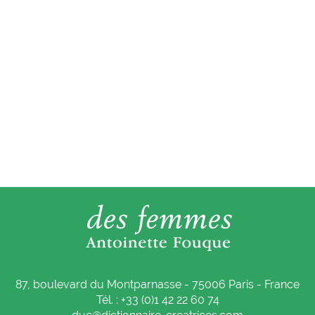
87, boulevard du Montparnasse - 75006 Paris - France
Tél. : +33 (0)1 42 22 60 74