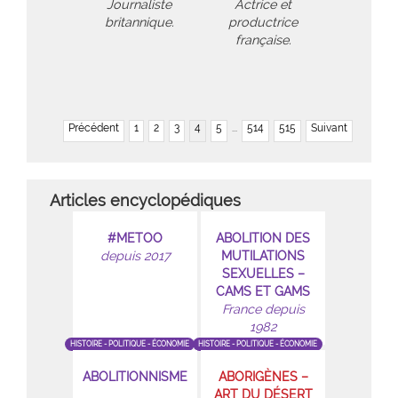
Journaliste
Actrice et
britannique.
productrice
française.
Précédent
1
2
3
4
5
...
514
515
Suivant
Articles encyclopédiques
#METOO
ABOLITION DES
depuis 2017
MUTILATIONS
SEXUELLES –
CAMS ET GAMS
France depuis
1982
HISTOIRE - POLITIQUE - ÉCONOMIE
HISTOIRE - POLITIQUE - ÉCONOMIE
ABOLITIONNISME
ABORIGÈNES –
ART DU DÉSERT