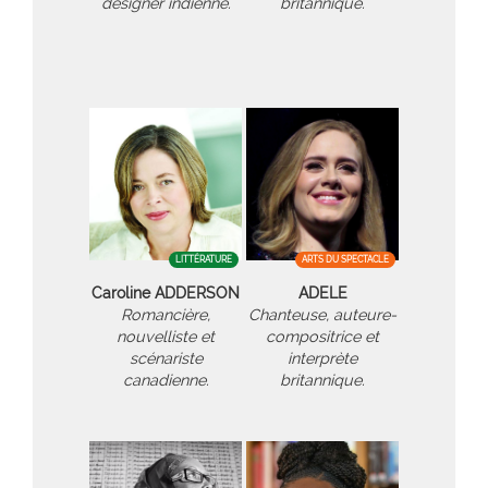
designer indienne.
britannique.
LITTÉRATURE
ARTS DU SPECTACLE
Caroline ADDERSON
ADELE
Romancière,
Chanteuse, auteure-
nouvelliste et
compositrice et
scénariste
interprète
canadienne.
britannique.