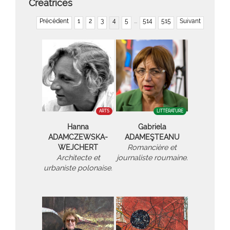
Créatrices
Précédent
1
2
3
4
5
...
514
515
Suivant
ARTS
LITTÉRATURE
Hanna
Gabriela
ADAMCZEWSKA-
ADAMEŞTEANU
WEJCHERT
Romancière et
Architecte et
journaliste roumaine.
urbaniste polonaise.