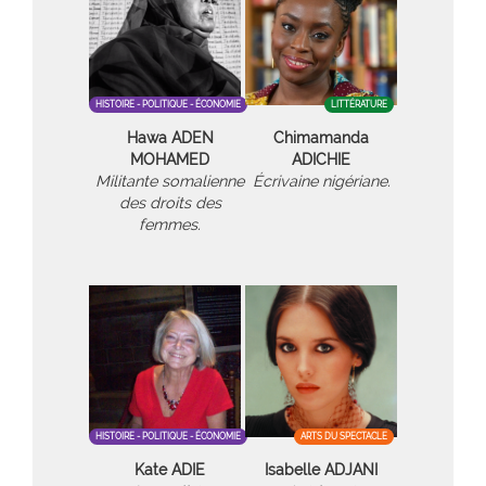
HISTOIRE - POLITIQUE - ÉCONOMIE
LITTÉRATURE
Hawa ADEN
Chimamanda
MOHAMED
ADICHIE
Militante somalienne
Écrivaine nigériane.
des droits des
femmes.
HISTOIRE - POLITIQUE - ÉCONOMIE
ARTS DU SPECTACLE
Kate ADIE
Isabelle ADJANI