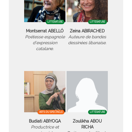
LITTÉRATURE
LITTÉRATURE
Montserrat ABELLÓ
Zeina ABIRACHED
Poétesse espagnole
Auteure de bandes
d’expression
dessinées libanaise.
catalane.
ARTS DU SPECTACLE
LITTÉRATURE
Budiati ABIYOGA
Zoulikha ABOU
Productrice et
RICHA