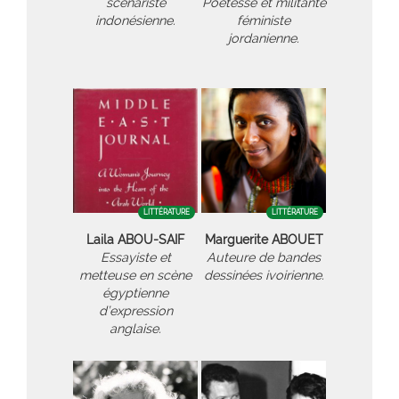
scénariste
Poétesse et militante
indonésienne.
féministe
jordanienne.
LITTÉRATURE
LITTÉRATURE
Laila ABOU-SAIF
Marguerite ABOUET
Essayiste et
Auteure de bandes
metteuse en scène
dessinées ivoirienne.
égyptienne
d’expression
anglaise.