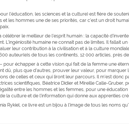
r l’éducation, les sciences et la culture) est fière de souteni
es et les hommes une de ses priorités, car c’est un droit huma
paix.
 célébrer le meilleur de l’esprit humain : la capacité d’invent
. L’ingéniosité humaine ne connaît pas de limites. Il fallait
luer leur contribution à la civilisation et à la culture mondia
1 600 auteur(e)s de tous les continents, 12 000 articles, près 
it – pour échapper à cette vision qui fait de la femme une éte
t dû, plus que d’autres, prouver leur valeur, pour marquer l
tions de celles et ceux qui liront leur parcours. Il m’est donc 
rices scientifiques, Béatrice Didier et Mireille Calle-Gruber, 
égalité entre les hommes et les femmes, pour une éducation de
 de la culture et de l’information qui donne aux apprenties cré
ia Rykiel, ce livre est un bijou à l’image de tous les noms qu’i