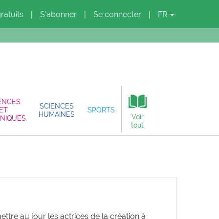
gratuits
S'abonner
Se connecter
FR
|
|
|
ENCES
SCIENCES
ET
SPORTS
HUMAINES
Voir
NIQUES
tout
tre au jour les actrices de la création à