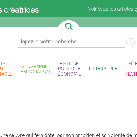
s créatrices
Voir tous les articles 
OK
TS
HISTOIRE
SCI
GÉOGRAPHIE
U
POLITIQUE
LITTÉRATURE
EXPLORATION
TACLE
ÉCONOMIE
TECH
une œuvre qui fera date, par son ambition et sa volonté de met