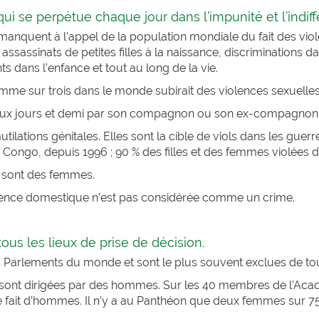
qui se perpétue chaque jour dans l’impunité et l’indif
 manquent à l’appel de la population mondiale du fait des vio
 assassinats de petites filles à la naissance, discriminations da
s dans l’enfance et tout au long de la vie.
emme sur trois dans le monde subirait des violences sexuelles
deux jours et demi par son compagnon ou son ex-compagnon
tilations génitales. Elles sont la cible de viols dans les gu
 Congo, depuis 1996 ; 90 % des filles et des femmes violées d
le sont des femmes.
olence domestique n’est pas considérée comme un crime.
ous les lieux de prise de décision.
 Parlements du monde et sont le plus souvent exclues de toute
es sont dirigées par des hommes. Sur les 40 membres de l’Aca
 le fait d’hommes. Il n’y a au Panthéon que deux femmes sur 75