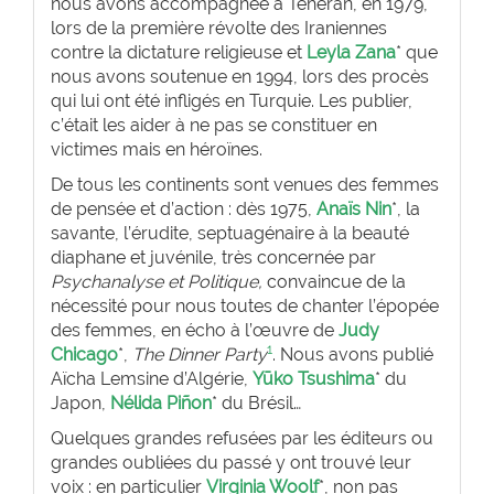
nous avons accompagnée à Téhéran, en 1979,
lors de la première révolte des Iraniennes
contre la dictature religieuse et
Leyla Zana
* que
nous avons soutenue en 1994, lors des procès
qui lui ont été infligés en Turquie. Les publier,
c’était les aider à ne pas se constituer en
victimes mais en héroïnes.
De tous les continents sont venues des femmes
de pensée et d’action : dès 1975,
Anaïs Nin
*, la
savante, l’érudite, septuagénaire à la beauté
diaphane et juvénile, très concernée par
Psychanalyse et Politique,
convaincue de la
nécessité pour nous toutes de chanter l’épopée
des femmes, en écho à l’œuvre de
Judy
1
Chicago
*,
The Dinner Party
. Nous avons publié
Aïcha Lemsine d’Algérie,
Yūko Tsushima
* du
Japon,
Nélida Piñon
* du Brésil…
Quelques grandes refusées par les éditeurs ou
grandes oubliées du passé y ont trouvé leur
voix : en particulier
Virginia Woolf
*, non pas