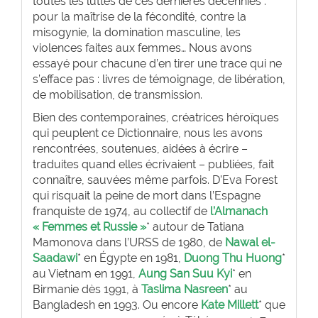
toutes les luttes de ces dernières décennies :
pour la maîtrise de la fécondité, contre la
misogynie, la domination masculine, les
violences faites aux femmes… Nous avons
essayé pour chacune d’en tirer une trace qui ne
s’efface pas : livres de témoignage, de libération,
de mobilisation, de transmission.
Bien des contemporaines, créatrices héroïques
qui peuplent ce Dictionnaire, nous les avons
rencontrées, soutenues, aidées à écrire –
traduites quand elles écrivaient – publiées, fait
connaître, sauvées même parfois. D’Eva Forest
qui risquait la peine de mort dans l’Espagne
franquiste de 1974, au collectif de
l’Almanach
« Femmes et Russie »
* autour de Tatiana
Mamonova dans l’URSS de 1980, de
Nawal el-
Saadawi
* en Égypte en 1981,
Duong Thu Huong
*
au Vietnam en 1991,
Aung San Suu Kyi
* en
Birmanie dès 1991, à
Taslima Nasreen
* au
Bangladesh en 1993. Ou encore
Kate Millett
* que