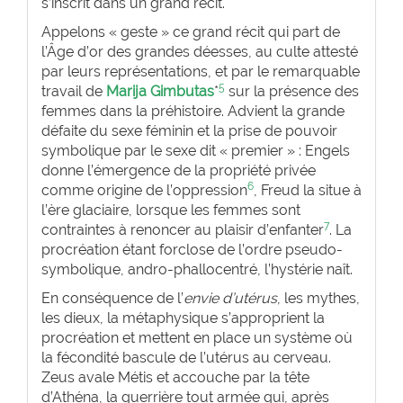
s’inscrit dans un grand récit.
Appelons « geste » ce grand récit qui part de
l’Âge d’or des grandes déesses, au culte attesté
par leurs représentations, et par le remarquable
5
travail de
Marija Gimbutas
*
sur la présence des
femmes dans la préhistoire. Advient la grande
défaite du sexe féminin et la prise de pouvoir
symbolique par le sexe dit « premier » : Engels
donne l’émergence de la propriété privée
6
comme origine de l’oppression
, Freud la situe à
l’ère glaciaire, lorsque les femmes sont
7
contraintes à renoncer au plaisir d’enfanter
. La
procréation étant forclose de l’ordre pseudo-
symbolique, andro-phallocentré, l’hystérie naît.
En conséquence de l’
envie d’utérus
, les mythes,
les dieux, la métaphysique s’approprient la
procréation et mettent en place un système où
la fécondité bascule de l’utérus au cerveau.
Zeus avale Métis et accouche par la tête
d’Athéna, la guerrière tout armée qui, après