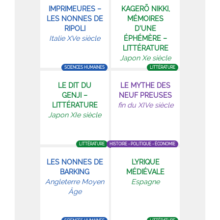
IMPRIMEURES –
KAGERŌ NIKKI,
LES NONNES DE
MÉMOIRES
RIPOLI
D’UNE
Italie XVe siècle
ÉPHÉMÈRE –
LITTÉRATURE
Japon Xe siècle
SCIENCES HUMAINES
LITTÉRATURE
LE DIT DU
LE MYTHE DES
GENJI –
NEUF PREUSES
LITTÉRATURE
fin du XIVe siècle
Japon XIe siècle
LITTÉRATURE
HISTOIRE - POLITIQUE - ÉCONOMIE
LES NONNES DE
LYRIQUE
BARKING
MÉDIÉVALE
Angleterre Moyen
Espagne
Âge