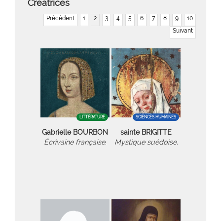
Créatrices
Précédent
1
2
3
4
5
6
7
8
9
10
Suivant
LITTÉRATURE
SCIENCES HUMAINES
Gabrielle BOURBON
sainte BRIGITTE
Écrivaine française.
Mystique suédoise.