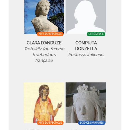
ARTS DU SPECTACLE
LITTÉRATURE
CLARA D’ANDUZE
COMPIUTA
Trobairitz (ou femme
DONZELLA
troubadour)
Poétesse italienne.
française.
ARTS DU SPECTACLE
SCIENCES HUMAINES