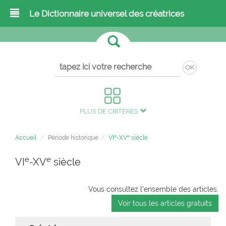
Le Dictionnaire universel des créatrices
OK
PLUS DE CRITÈRES
e
e
Accueil
Période historique
VI
-XV
siècle
e
e
VI
-XV
siècle
Vous consultez l'ensemble des articles.
Voir tous les articles gratuits