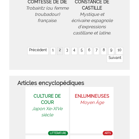
COMTESSE DE DIE
CONSTANCE DE
Trobairitz (ou femme
CASTILLE
troubadour)
Mystique et
française.
écrivaine espagnole
d’expressions
castillane et latine.
Précédent
1
2
3
4
5
6
7
8
9
10
Suivant
Articles encyclopédiques
CULTURE DE
ENLUMINEUSES
COUR
Moyen Âge
Japon Xe-XIVe
siècle
LITTÉRATURE
ARTS