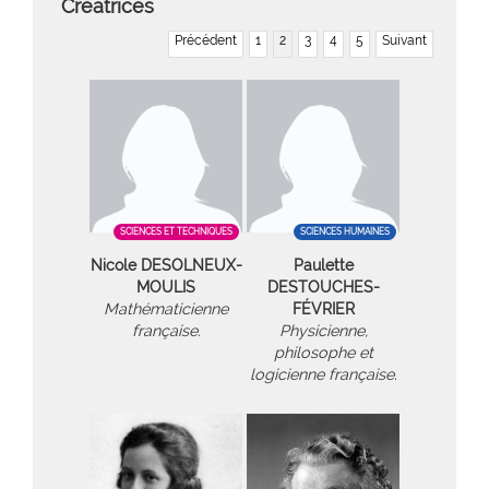
Créatrices
Précédent
1
2
3
4
5
Suivant
SCIENCES ET TECHNIQUES
SCIENCES HUMAINES
Nicole DESOLNEUX-
Paulette
MOULIS
DESTOUCHES-
Mathématicienne
FÉVRIER
française.
Physicienne,
philosophe et
logicienne française.