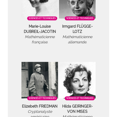
SCIENCES ET TECHNIQUES
SCIENCES ET TECHNIQUES
Marie-Louise
Irmgard FLÜGGE-
DUBREIL-JACOTIN
LOTZ
Mathématicienne
Mathématicienne
française.
allemande.
SCIENCES ET TECHNIQUES
SCIENCES ET TECHNIQUES
Elizebeth FRIEDMAN
Hilda GEIRINGER-
Cryptanalyste
VON MISES
américaine.
Mathématicienne