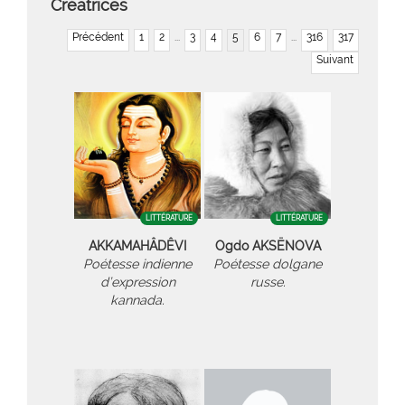
Créatrices
Précédent
1
2
...
3
4
5
6
7
...
316
317
Suivant
LITTÉRATURE
LITTÉRATURE
AKKAMAHÂDÊVI
Ogdo AKSËNOVA
Poétesse indienne
Poétesse dolgane
d’expression
russe.
kannada.