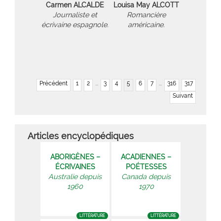
Carmen ALCALDE
Louisa May ALCOTT
Journaliste et
Romancière
écrivaine espagnole.
américaine.
Précédent
1
2
...
3
4
5
6
7
...
316
317
Suivant
Articles encyclopédiques
ABORIGÈNES –
ACADIENNES –
ÉCRIVAINES
POÉTESSES
Australie depuis
Canada depuis
1960
1970
LITTÉRATURE
LITTÉRATURE