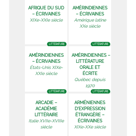
AFRIQUE DU SUD
AMÉRINDIENNES
– ÉCRIVAINES
– ÉCRIVAINES
XIXe-XXIe siècle
Amérique latine
XXe siècle
LITTÉRATURE
LITTÉRATURE
AMÉRINDIENNES
AMÉRINDIENNES –
– ÉCRIVAINES
LITTÉRATURE
États-Unis XIXe-
ORALE ET
XXIe siècle
ÉCRITE
Québec depuis
1970
LITTÉRATURE
LITTÉRATURE
ARCADIE –
ARMÉNIENNES
ACADÉMIE
D’EXPRESSION
LITTÉRAIRE
ÉTRANGÈRE –
Italie XVIIe-XVIIIe
ÉCRIVAINES
siècle
XIXe-XXe siècle