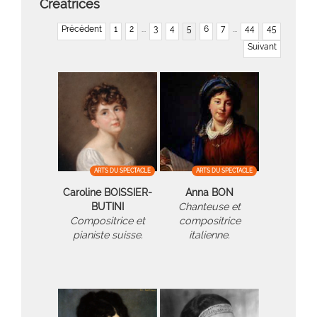
Créatrices
Précédent
1
2
...
3
4
5
6
7
...
44
45
Suivant
ARTS DU SPECTACLE
ARTS DU SPECTACLE
Caroline BOISSIER-
Anna BON
BUTINI
Chanteuse et
Compositrice et
compositrice
pianiste suisse.
italienne.