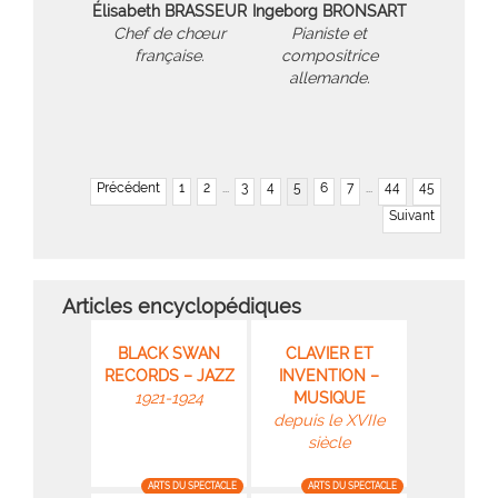
Élisabeth BRASSEUR
Ingeborg BRONSART
Chef de chœur
Pianiste et
française.
compositrice
allemande.
Précédent
1
2
...
3
4
5
6
7
...
44
45
Suivant
Articles encyclopédiques
BLACK SWAN
CLAVIER ET
RECORDS – JAZZ
INVENTION –
1921-1924
MUSIQUE
depuis le XVIIe
siècle
ARTS DU SPECTACLE
ARTS DU SPECTACLE