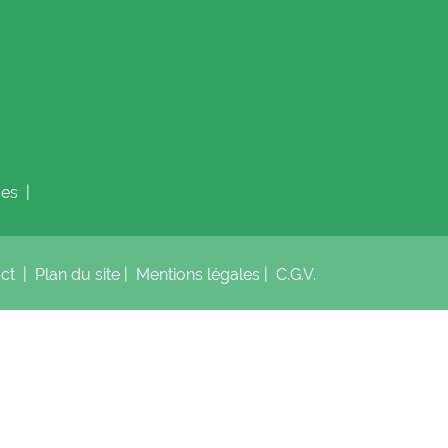
es
|
act
|
Plan du site
|
Mentions légales
|
C.G.V.