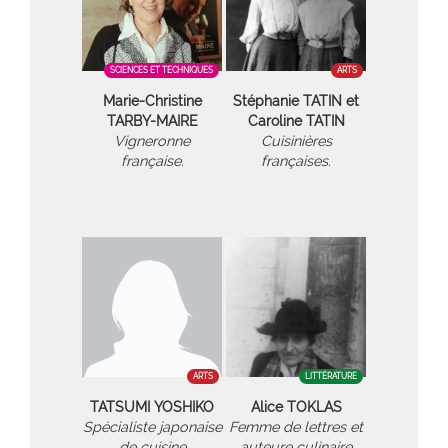
SCIENCES ET TECHNIQUES
ARTS
Marie-Christine
Stéphanie TATIN et
TARBY-MAIRE
Caroline TATIN
Vigneronne
Cuisinières
française.
françaises.
ARTS
LITTÉRATURE
TATSUMI YOSHIKO
Alice TOKLAS
Spécialiste japonaise
Femme de lettres et
de cuisine
auteure culinaire