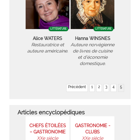
LITTÉRATURE
LITTÉRATURE
Alice WATERS
Hanna WINSNES
Restauratrice et
Auteure norvégienne
auteure américaine.
de livres de cuisine
et d’économie
domestique.
Précédent
1
2
3
4
5
Articles encyclopédiques
CHEFS ÉTOILÉES
GASTRONOMIE -
– GASTRONOMIE
CLUBS
XXe siècle
XXe siècle