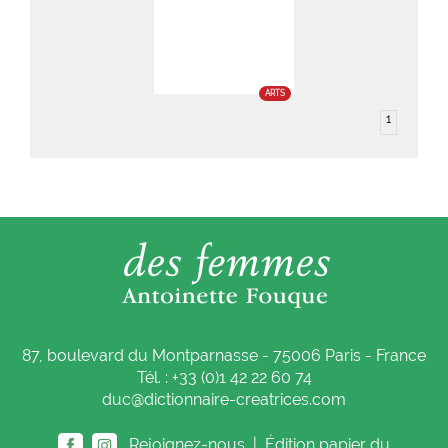
ARTS
1
87, boulevard du Montparnasse - 75006 Paris - France
Tél. : +33 (0)1 42 22 60 74
duc@dictionnaire-creatrices.com
Rejoignez-nous |
Édition papier du