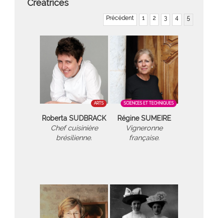
Créatrices
Précédent
1
2
3
4
5
ARTS
SCIENCES ET TECHNIQUES
Roberta SUDBRACK
Régine SUMEIRE
Chef cuisinière
Vigneronne
brésilienne.
française.