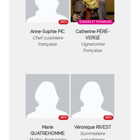
ARTS
SCIENCES ET TECHNIQUES
Anne-Sophie PIC
Catherine PÉRÉ-
Chef cuisinière
VERGÉ
française.
Vigneronne
française.
ARTS
ARTS
Marie
Véronique RIVEST
QUATREHOMME
Sommelière
Maître-fromagère
canadienne.