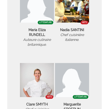
LITTÉRATURE
ARTS
Maria Eliza
Nadia SANTINI
RUNDELL
Chef cuisinière
Auteure culinaire
italienne.
britannique.
ARTS
LITTÉRATURE
Clare SMYTH
Marguerite