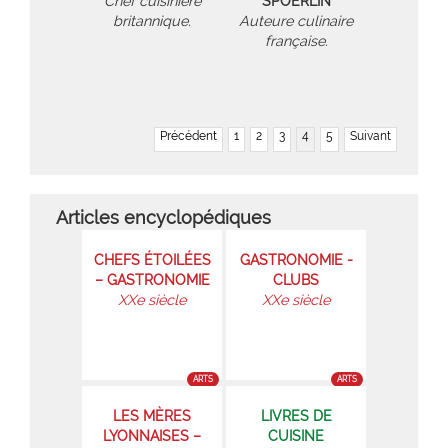
Chef cuisinière
SPOERLIN
britannique.
Auteure culinaire
française.
Précédent
1
2
3
4
5
Suivant
Articles encyclopédiques
CHEFS ÉTOILÉES
GASTRONOMIE -
– GASTRONOMIE
CLUBS
XXe siècle
XXe siècle
ARTS
ARTS
LES MÈRES
LIVRES DE
LYONNAISES –
CUISINE