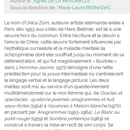
Auteur-e :
Agnès DE LA BEAUMELLE
Sous la direction de :
Marie-Laure BERNADAC
Le nom d’Unica Zürn, auteure-artiste allemande exilée à
Paris dès 1953 aux côtés de Hans Bellmer, est lié à une
œuvre hors du commun. Entre l’écriture et le dessin à
l’encre de Chine, cette œuvre fortement influencée par
l’esthétique surréaliste et la maladie mentale (la
schizophrénie dont elle souffrait jusqu’au moment de sa
défenestration, et qui fut magistralement « illustrée »
dans
L’Homme-Jasmin
, 1971) témoigne d’une nette
prédilection pour la
praxis
intermédiale où s’entrelacent
le langage verbal et le langage pictural. Les deux
médias sont mis au service d’un questionnement
multidimensionnel sur le moi-femme qui, de
Oracles et
spectacles : quatorze poèmes-anagrammes et huit
eaux-fortes
(1954) à
Vacances à Maison blanche
(1970),
en passant par
Anagrammes
(1953-1964),
Le Blanc au
point rouge
(1959) et
Sombre printemps
(1969) se
construit à travers la mise en récit de son corps. Se