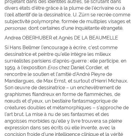
projetant dans des identités autres, se scrutant dans
divers états d’être grâce à la plume de l’écrivaine ou à
l’œil attentif de la dessinatrice, U. Zürn se recrée comme
subjectivité polymorphe, formée de multiples visages et
personae
, dont certaines d’une inquiétante étrangeté.
Andrea O
BERHUBER et
Agnès
DE LA BEAUMELLE
Si Hans Bellmer l’encourage à écrire, c’est comme
dessinatrice et peintre qu’elle intègre les milieux
surréalistes parisiens d’après-guerre : elle participe, en
1959, à l’exposition
Eros
chez Daniel Cordier, et
rencontre le soutien et l’amitié d’André Pieyre de
Mandiargues, de Max Ernst, et surtout d’Henri Michaux.
Son œuvre de dessinatrice – un enchevêtrement de
graphismes filandreux en forme de flammèches, de
nœuds et d’yeux, un bestiaire fantasmagorique de
créatures doubles et métamorphiques – s’approche de
l’art brut. La mise à nu de ses fantasmes et des
angoisses morbides qu’elle y livre trouvera sa pleine
expression dans ses écrits où elle invente, avec la
concision froide d’une intelligence clinique et la vérité