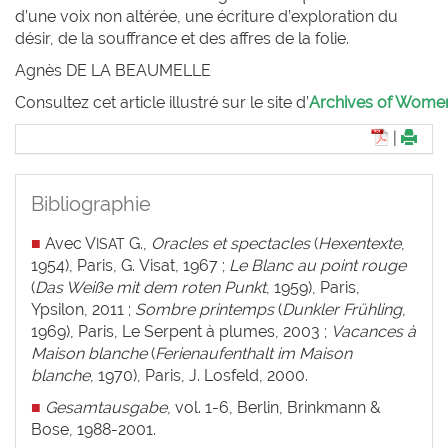
d’une voix non altérée, une écriture d’exploration du
désir, de la souffrance et des affres de la folie.
Agnès
DE
L
A
B
EAUMELLE
Consultez cet article illustré sur le site d’
Archives of Women 
|
Bibliographie
■
Avec V
G.,
Oracles et spectacles
(
Hexentexte
,
ISAT
1954), Paris, G. Visat, 1967 ;
Le Blanc au point rouge
(
Das Weiße mit dem roten Punkt
, 1959), Paris,
Ypsilon, 2011 ;
Sombre printemps
(
Dunkler Frühling
,
1969), Paris, Le Serpent à plumes, 2003 ;
Vacances à
Maison blanche
(
Ferienaufenthalt im Maison
blanche
, 1970), Paris, J. Losfeld, 2000.
■
Gesamtausgabe
, vol. 1-6, Berlin, Brinkmann &
Bose, 1988-2001.