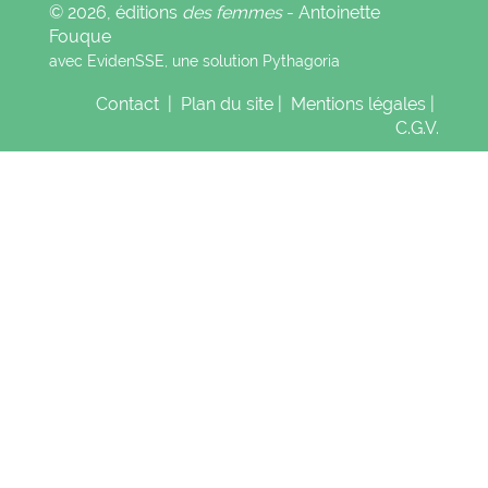
© 2026, éditions
des femmes
- Antoinette
Fouque
avec EvidenSSE, une solution
Pythagoria
Contact
|
Plan du site
|
Mentions légales
|
C.G.V.