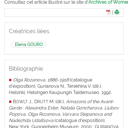
Consultez cet article illustré sur le site d’
Archives of Women 
|
Créatrices liées
Elena GOURO
Bibliographie
■
Olga Rozanova, 1886-1918
(catalogue
d’exposition), Gurianova N., Terekhina V. (dir.),
Helsinki, Helsingen Kaupungin Taidemuseo, 1992.
■
B
J., D
M. (dir.),
Amazons of the Avant-
OWLT
RUTT
Garde : Alexandra Exter, Natalia Goncharova, Liubov
Popova, Olga Rozanova, Varvara Stepanova and
Nadezhda Udaltsova
(catalogue d’exposition),
New York, Guggenheim Museum, 2000 ; G
URIANOVA