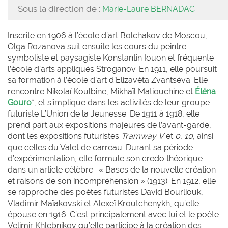
Sous la direction de :
Marie-Laure BERNADAC
Inscrite en 1906 à l’école d’art Bolchakov de Moscou,
Olga Rozanova suit ensuite les cours du peintre
symboliste et paysagiste Konstantin Iouon et fréquente
l’école d’arts appliqués Stroganov. En 1911, elle poursuit
sa formation à l’école d’art d’Elizavéta Zvantséva. Elle
rencontre Nikolaï Koulbine, Mikhaïl Matiouchine et
Éléna
Gouro
*, et s’implique dans les activités de leur groupe
futuriste L’Union de la Jeunesse. De 1911 à 1918, elle
prend part aux expositions majeures de l’avant-garde,
dont les expositions futuristes
Tramway V
et
0, 10
, ainsi
que celles du Valet de carreau. Durant sa période
d’expérimentation, elle formule son credo théorique
dans un article célèbre : « Bases de la nouvelle création
et raisons de son incompréhension » (1913). En 1912, elle
se rapproche des poètes futuristes David Bourliouk,
Vladimir Maïakovski et Alexeï Kroutchenykh, qu’elle
épouse en 1916. C’est principalement avec lui et le poète
Velimir Khlebnikov qu’elle participe à la création des