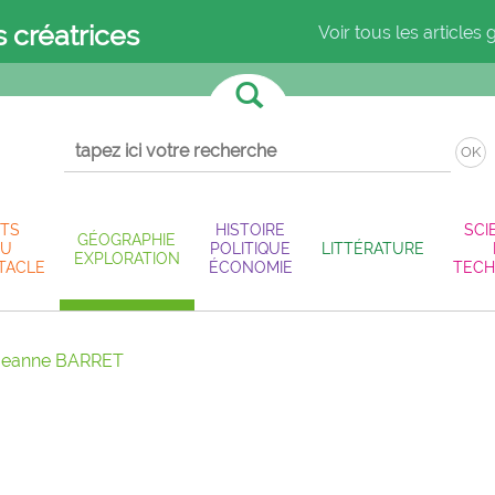
s créatrices
Voir tous les articles 
OK
TS
HISTOIRE
SCI
GÉOGRAPHIE
U
POLITIQUE
LITTÉRATURE
EXPLORATION
TACLE
ÉCONOMIE
TECH
Jeanne BARRET