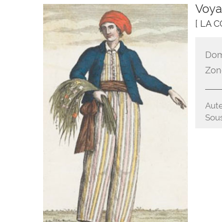
Voya
[ LA 
Dom
Zon
Aute
Sous