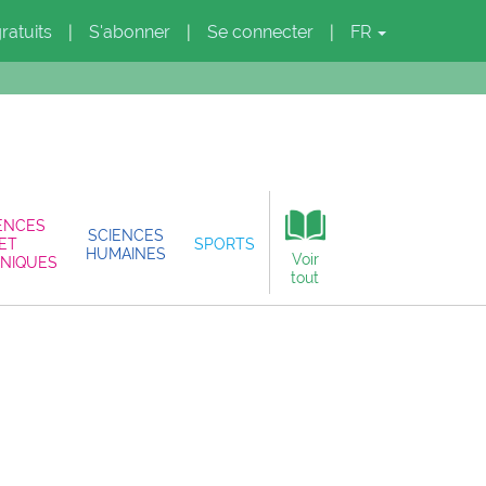
gratuits
S'abonner
Se connecter
FR
|
|
|
ENCES
SCIENCES
ET
SPORTS
HUMAINES
Voir
NIQUES
tout