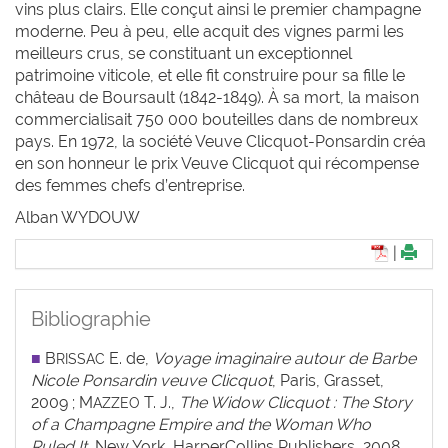
vins plus clairs. Elle conçut ainsi le premier champagne
moderne. Peu à peu, elle acquit des vignes parmi les
meilleurs crus, se constituant un exceptionnel
patrimoine viticole, et elle fit construire pour sa fille le
château de Boursault (1842-1849). À sa mort, la maison
commercialisait 750 000 bouteilles dans de nombreux
pays. En 1972, la société Veuve Clicquot-Ponsardin créa
en son honneur le prix Veuve Clicquot qui récompense
des femmes chefs d’entreprise.
Alban W
YDOUW
|
Bibliographie
■
B
E. de,
Voyage imaginaire autour de Barbe
RISSAC
Nicole Ponsardin veuve Clicquot
, Paris, Grasset,
2009 ; M
T. J.,
The Widow Clicquot : The Story
AZZEO
of a Champagne Empire and the Woman Who
Ruled It
, New York, HarperCollins Publishers, 2008.