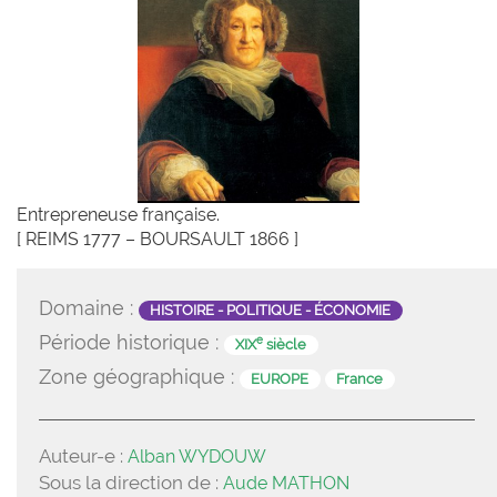
Entrepreneuse française.
[ REIMS 1777 – BOURSAULT 1866 ]
Domaine :
HISTOIRE - POLITIQUE - ÉCONOMIE
Période historique :
e
XIX
siècle
Zone géographique :
EUROPE
France
Auteur-e :
Alban WYDOUW
Sous la direction de :
Aude MATHON